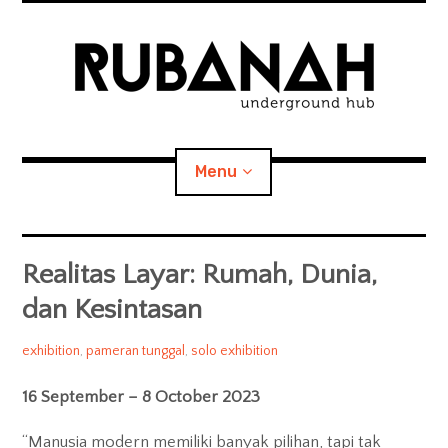
Skip
to
content
RUBANAH
Underground Hub
Menu
We seek for the unknown, the unpredictable, the genuine,
and the obsessively-creative-driven.
Home
Realitas Layar: Rumah, Dunia,
dan Kesintasan
expan
About RUBANAH
child
menu
rubanahundergroundhub
2023/09/14
exhibition
,
pameran tunggal
,
solo exhibition
People
16 September – 8 October 2023
Artists we work with
“Manusia modern memiliki banyak pilihan, tapi tak