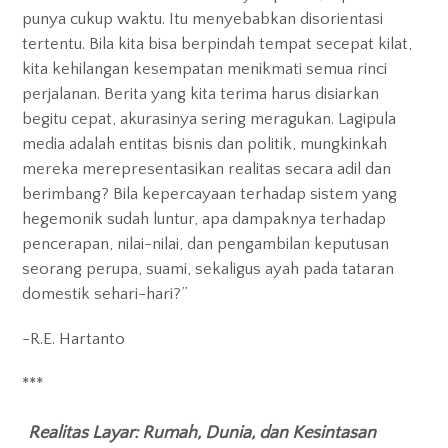
Exhibitions
punya cukup waktu. Itu menyebabkan disorientasi
tertentu. Bila kita bisa berpindah tempat secepat kilat,
Gigs
kita kehilangan kesempatan menikmati semua rinci
perjalanan. Berita yang kita terima harus disiarkan
Screenings
begitu cepat, akurasinya sering meragukan. Lagipula
media adalah entitas bisnis dan politik, mungkinkah
Book Club
mereka merepresentasikan realitas secara adil dan
berimbang? Bila kepercayaan terhadap sistem yang
Residency
hegemonik sudah luntur, apa dampaknya terhadap
pencerapan, nilai-nilai, dan pengambilan keputusan
seorang perupa, suami, sekaligus ayah pada tataran
domestik sehari-hari?”
-R.E. Hartanto
***
Realitas Layar: Rumah, Dunia, dan Kesintasan