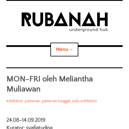
Skip
to
content
RUBANAH
Underground Hub
Menu
We seek for the unknown, the unpredictable, the genuine,
and the obsessively-creative-driven.
Home
MON-FRI oleh Meliantha
Muliawan
expan
About RUBANAH
child
menu
rubanahundergroundhub
2019/08/24
exhibition
,
pameran
,
pameran tunggal
,
solo exhibition
People
Artists we work with
24.08–14.09.2019
Kurator: syafiatudina