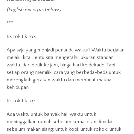
Exhibitions
(English excerpts below.)
Gigs
***
Screenings
tik tok tik tok
Book Club
Apa saja yang menjadi penanda waktu? Waktu berjalan
melalui kita. Tentu kita mengetahui ukuran standar
Residency
waktu, dari detik ke jam, hinga hari ke dekade. Tapi
setiap orang memiliki cara yang berbeda-beda untuk
merengkuh gerakan waktu dan membuat makna
kehidupan.
tik tok tik tok
Ada waktu untuk banyak hal; waktu untuk
meninggalkan rumah sebelum kemacetan dimulai;
sebelum makan siang; untuk kopi; untuk rokok; untuk