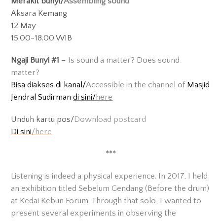
Merakit bunyi/
Assembling sound
Aksara Kemang
12 May
15.00-18.00 WIB
Ngaji Bunyi #1
–
Is sound a matter? Does sound
matter?
Bisa diakses di kanal/
Accessible in the channel of
Masjid
Jendral Sudirman
di sini/
here
Unduh kartu pos/
Download postcard
Di sini
/here
***
Listening is indeed a physical experience. In 2017, I held
an exhibition titled Sebelum Gendang (Before the drum)
at Kedai Kebun Forum. Through that solo, I wanted to
present several experiments in observing the