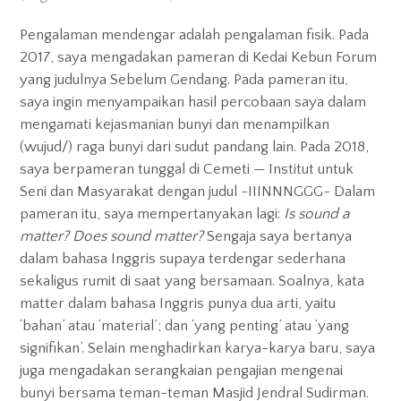
Exhibitions
Pengalaman mendengar adalah pengalaman fisik. Pada
Gigs
2017, saya mengadakan pameran di Kedai Kebun Forum
yang judulnya Sebelum Gendang. Pada pameran itu,
Screenings
saya ingin menyampaikan hasil percobaan saya dalam
mengamati kejasmanian bunyi dan menampilkan
Book Club
(wujud/) raga bunyi dari sudut pandang lain. Pada 2018,
saya berpameran tunggal di Cemeti — Institut untuk
Residency
Seni dan Masyarakat dengan judul ~IIINNNGGG~ Dalam
pameran itu, saya mempertanyakan lagi:
Is sound a
matter? Does sound matter?
Sengaja saya bertanya
dalam bahasa Inggris supaya terdengar sederhana
sekaligus rumit di saat yang bersamaan. Soalnya, kata
matter dalam bahasa Inggris punya dua arti, yaitu
‘bahan’ atau ‘material’; dan ‘yang penting’ atau ‘yang
signifikan’. Selain menghadirkan karya-karya baru, saya
juga mengadakan serangkaian pengajian mengenai
bunyi bersama teman-teman Masjid Jendral Sudirman.