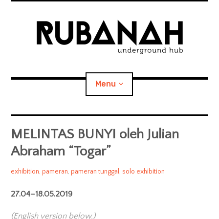
Skip
to
content
RUBANAH
Underground Hub
Menu
We seek for the unknown, the unpredictable, the genuine,
and the obsessively-creative-driven.
Home
MELINTAS BUNYI oleh Julian
Abraham “Togar”
expan
About RUBANAH
child
menu
Grace
2019/04/27
exhibition
,
pameran
,
pameran tunggal
,
solo exhibition
People
Samboh
27.04–18.05.2019
Artists we work with
(English version below.)